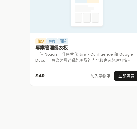
熱銷
專案
團隊
專案管理儀表板
一個 Notion 工作區替代 Jira、Confluence 和 Google
Docs — 專為領導跨職能團隊的產品和專案經理打造。
$
49
加入購物車
立即購買