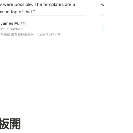
 were possible. The templates are a
without reforma
s on top of that.
”
James M.
Nina R.
EN
EN
NI
Indie hacker
Senior Prod
已購買 專案管理儀表板 · 2026年2月10日
已購買 專案管理
板開