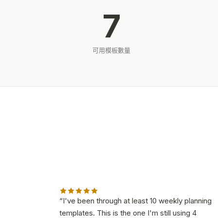
7
可用模板數量
“
I've been through at least 10 weekly planning
templates. This is the one I'm still using 4