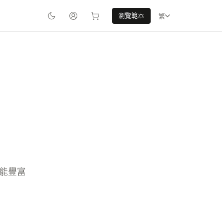
瀏覽範本
繁
功能豐富