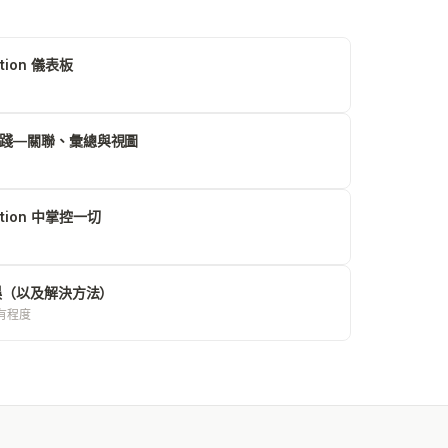
ion 儀表板
佳實踐—關聯、彙總與視圖
ion 中掌控一切
 錯誤（以及解決方法）
所有程度