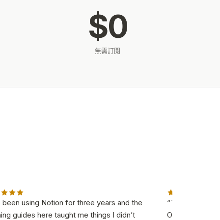
$0
無需訂閱
e been using Notion for three years and the
“
The roadmap-to
ning guides here taught me things I didn’t
One source of t