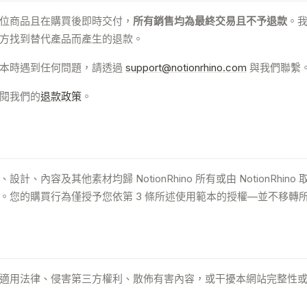
位商品且在購買後即時交付，
所有銷售均為最終交易且不予退款
。
方找到替代產品而產生的退款。
範本時遇到任何問題，請透過
support@notionrhino.com
與我們聯繫
閱我們的
退款政策
。
計、內容及其他素材均歸 NotionRhino 所有或由 NotionRhin
。您的購買行為僅授予您依第 3 條所述使用範本的授權—並不移轉
適用法律、侵害第三方權利、散佈有害內容，或干擾本網站完整性