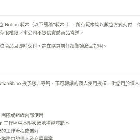
付
 販售數位 Notion 範本（以下簡稱“範本”）。所有範本均以數位方式交
存取權限。本公司不提供實體商品寄送。
位商品且即時交付，請在購買前仔細閱讀產品說明。
tionRhino 授予您非專屬、不可轉讓的個人使用授權，供您用於個
、團隊或組織內部使用
ion 工作區中不限次數地複製該範本
您的工作流程或偏好
身業務中的個人及商業專案