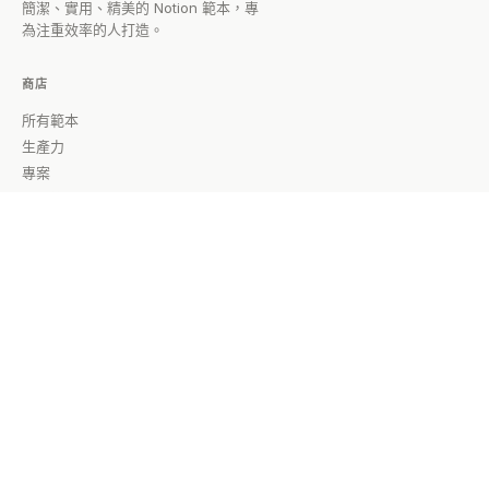
簡潔、實用、精美的 Notion 範本，專
為注重效率的人打造。
商店
所有範本
生產力
專案
知識管理
財務
學習
所有指南
公司
關於
部落格