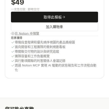
$
49
一次性付款 · 即時交付
取得此模板
加入購物車
在 Notion 中預覽
您將獲得
帶階段里程碑和優先順序視圖的產品路線圖
面向開發和工程團隊的衝刺規劃看板
帶關聯交付物的設計與研究追蹤
團隊容量和工作負載概覽
與行動項關聯的利害關係人會議記錄
透過 Notion MCP 實現 AI 驅動的狀態報告和工作流程自動
化