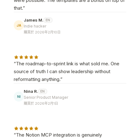
were possible. The templates are a bonus on top of
that.
”
James M.
EN
JA
Indie hacker
購買於 2026年2月10日
“
The roadmap-to-sprint link is what sold me. One
source of truth I can show leadership without
reformatting anything.
”
Nina R.
EN
NI
Senior Product Manager
購買於 2026年2月1日
“
The Notion MCP integration is genuinely