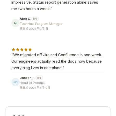
impressive. Status report generation alone saves
me two hours a week.
”
Alex C.
EN
AL
Technical Program Manager
購買於 2025年9月1日
“
We migrated off Jira and Confluence in one week.
Our engineers actually read the docs now because
everything lives in one place.
”
Jordan F.
EN
JO
Head of Product
購買於 2025年8月10日