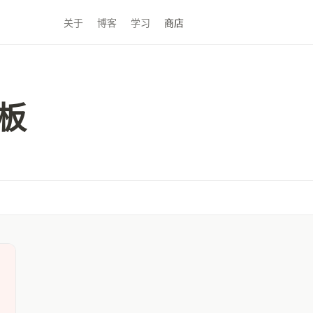
关于
博客
学习
商店
板
活