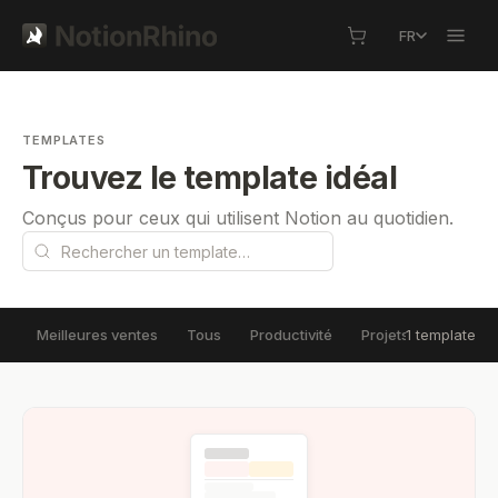
FR
TEMPLATES
Trouvez le template idéal
Conçus pour ceux qui utilisent Notion au quotidien.
1 template
Meilleures ventes
Tous
Productivité
Projets
Connais