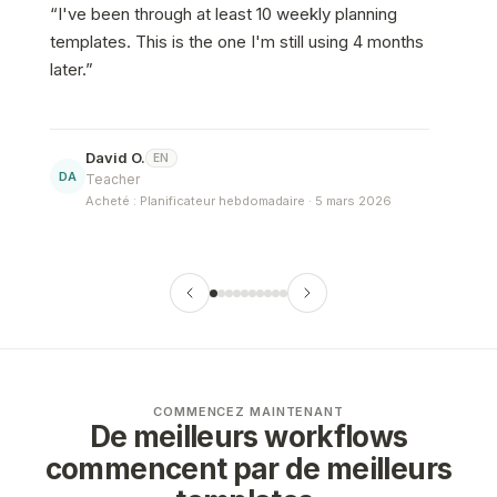
“
I've been through at least 10 weekly planning
“
templates. This is the one I'm still using 4 months
W
later.
”
David O.
EN
DA
Teacher
Acheté : Planificateur hebdomadaire · 5 mars 2026
COMMENCEZ MAINTENANT
De meilleurs workflows
commencent par de meilleurs