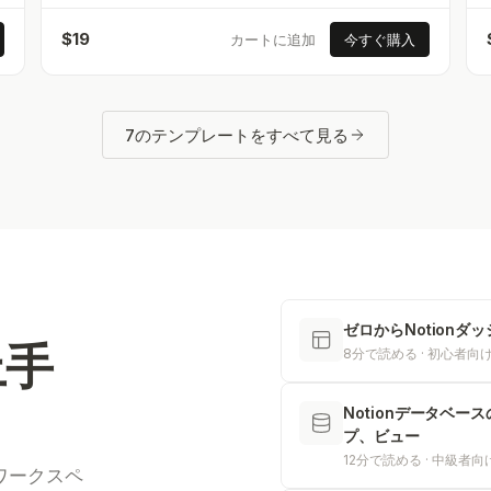
$
19
カートに追加
今すぐ購入
7のテンプレートをすべて見る
ゼロからNotionダ
上手
8分で読める · 初心者向
Notionデータベ
プ、ビュー
12分で読める · 中級者向
ワークスペ