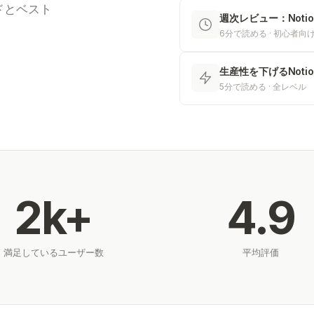
ドとベスト
週次レビュー：Not
6分で読める · 初心者向
生産性を下げるNot
5分で読める · 全レベル
2k+
4.9
満足しているユーザー数
平均評価