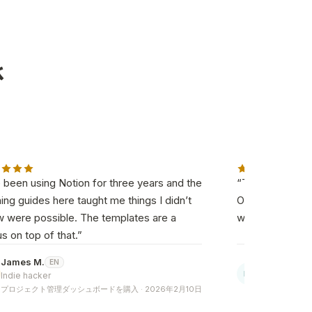
さ
e been using Notion for three years and the
“
The roadmap-to
ning guides here taught me things I didn’t
One source of t
 were possible. The templates are a
without reforma
s on top of that.
”
James M.
Nina R.
EN
EN
NI
Indie hacker
Senior Prod
プロジェクト管理ダッシュボードを購入 · 2026年2月10日
プロジェクト管理