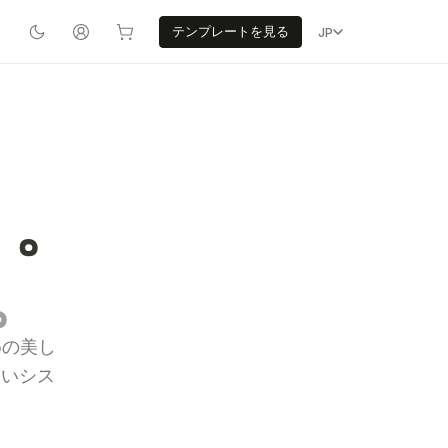
テンプレートを見る
JP
う。
。
めの美し
良いシス