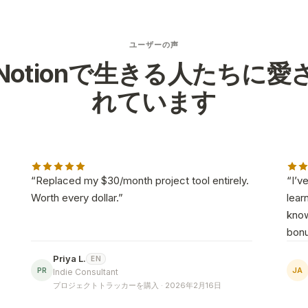
ユーザーの声
Notionで生きる人たちに愛
れています
“
Replaced my $30/month project tool entirely.
“
I’v
Worth every dollar.
”
lear
know
bonu
Priya L.
EN
PR
JA
Indie Consultant
プロジェクトトラッカーを購入 · 2026年2月16日