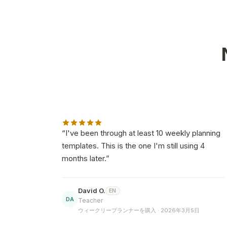
“
I've been through at least 10 weekly planning
templates. This is the one I'm still using 4
months later.
”
David O.
EN
DA
Teacher
ウィークリープランナーを購入 · 2026年3月5日