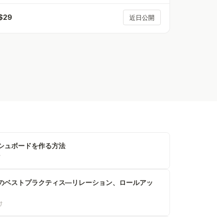
$
29
近日公開
ッシュボードを作る方法
け
ースのベストプラクティス—リレーション、ロールアッ
け