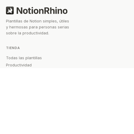
Plantillas de Notion simples, útiles
y hermosas para personas serias
sobre la productividad.
TIENDA
Todas las plantillas
Productividad
Proyectos
Gestión del conocimiento
Finanzas
APRENDER
Todas las guías
EMPRESA